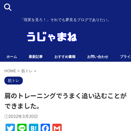
「現実を見ろ！」それでも夢見るブログでありたい。
ホーム
最新記事
おすすめ書籍
お問い合わせ
プライ
HOME
>
筋トレ
>
筋トレ
肩のトレーニングでうまく追い込むことが
できました。
2022年3月20日
T
Li
H
F
G