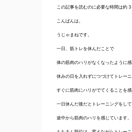
w
n
at
a
m
この記事を読むのに必要な時間は約 3
itt
e
e
c
ai
er
n
e
l
こんばんは。
a
b
うじゃまねです。
o
o
一日、筋トレを休んだことで
k
体の筋肉のハリがなくなったように感
休みの日を入れずにつづけてトレーニ
すぐに筋肉にハリがでてくることを感
一日休んだ後だとトレーニングをして
途中から筋肉のハリを感じています。
もちろん部位は、変えながらトレーニ