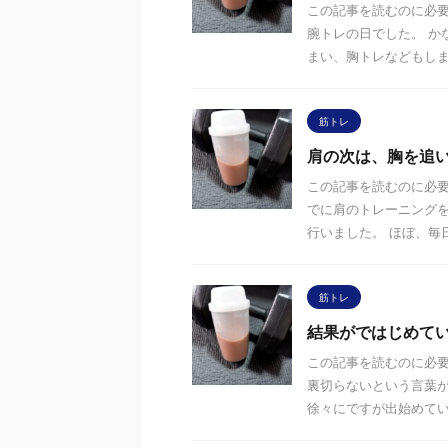
この記事を読むのに必要
腕トレの日でした。 か
まい、胸トレなどもしまし
筋トレ
肩の次は、胸を追
この記事を読むのに必要
でに肩のトレーニングを
行いました。 ほぼ、毎日の
筋トレ
結果がではじめて
この記事を読むのに必要
裏切らないという言葉が
徐々にですが出始めている