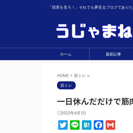
「現実を見ろ！」それでも夢見るブログでありた
ホーム
最新記事
HOME
>
筋トレ
>
筋トレ
一日休んだだけで筋
2022年4月1日
T
Li
H
F
G