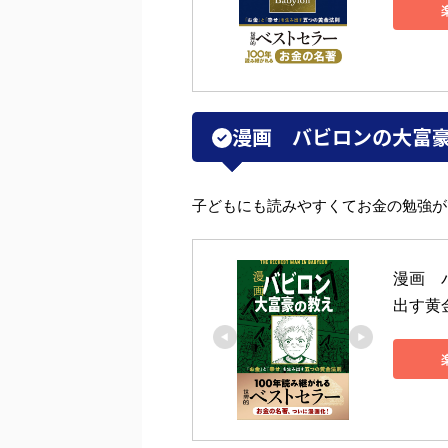
漫画 バビロンの大富
子どもにも読みやすくてお金の勉強が
漫画　
出す黄金