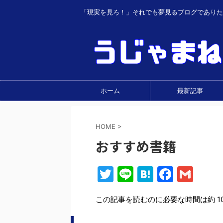
「現実を見ろ！」それでも夢見るブログでありた
ホーム
最新記事
HOME
>
おすすめ書籍
T
Li
H
F
G
w
n
at
a
m
この記事を読むのに必要な時間は約 1
itt
e
e
c
ai
er
n
e
l