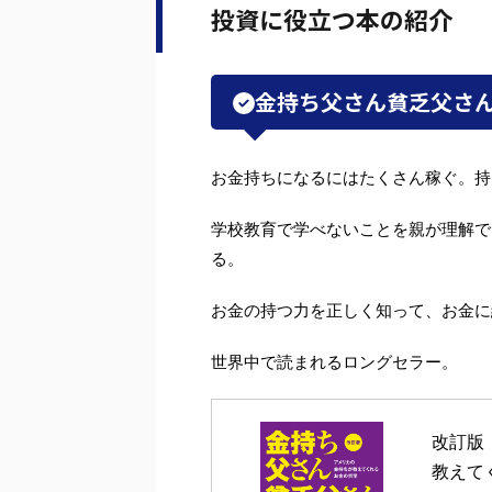
投資に役立つ本の紹介
a
b
o
o
金持ち父さん貧乏父さ
k
お金持ちになるにはたくさん稼ぐ。持
学校教育で学べないことを親が理解で
る。
お金の持つ力を正しく知って、お金に
世界中で読まれるロングセラー。
改訂版
教えて