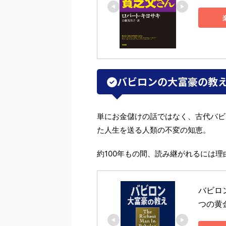
バビロンの大富豪の教
単にお金儲けの話ではなく、古代バビ
た人生を送る人類の不変の知恵。
約100年もの間、読み継がれるには理
バビロ
つの黄金